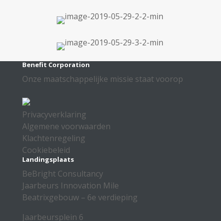
Benefit Corporation
Onze maatschappelijke missie staat voorop
Privacyverklaring
Algemene voorwaarden
Klachtenregeling
Cookiebeleid
Landingsplaats
BeBright Consultancy
Jaarbeurs Innovation Mile
Beatrixgebouw – 6e verdieping
Jaarbeursplein 6